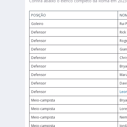
Confira abaixo o elenco completo da Roma em 2023
POSIÇÃO
NO
Goleiro
Rui 
Defensor
Rick
Defensor
Roge
Defensor
Gian
Defensor
Chri
Defensor
Brya
Defensor
Mar
Defensor
Davi
Defensor
Leon
Meio-campista
Brya
Meio-campista
Lore
Meio-campista
Nema
Meio-campista
Jord