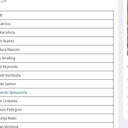
-24:
ME
Patrício
 Karsdorp
r Ibañez
luca Mancini
s Smalling
n Reynolds
ash Kumbulla
de Santon
ardo Spinazzola
n Cristante
nzo Pellegrini
nja Matić
an Veretout