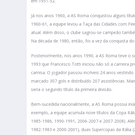
em 1951-52.
Já nos anos 1960, a AS Roma conquistou alguns títu
1960-61, a equipe levou a Taça das Cidades com Fe
atual. Além disso, o clube sagrou-se campeão tamb
Na década de 1980, então, foi a vez da conquista do 
Posteriormente, nos anos 1990, a AS Roma teve o 
1993 que Francesco Totti iniciou não só a carreira 
camisa. O jogador passou incríveis 24 anos vestindo
marcado 307 gols e distribuído 207 assistências. Ma
seria o segundo título da primeira divisão.
Bem-sucedida nacionalmente, a AS Roma possui inúme
exemplo, a equipe acumula nove títulos da Copa Itá
1985-1986, 1990-1991, 2006-2007 e 2007-2008). Além
1982-1983 e 2000-2001), duas Supercopas da Itália 