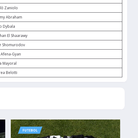
lò Zaniolo
my Abraham
o Dybala
han El Shaarawy
or Shomurodov
x Afena-Gyan
a Mayoral
ea Belotti
FUTEBOL