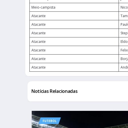
Meio-campista
Nico
Atacante
Tam
Atacante
Paul
Atacante
Step
Atacante
Eld
Atacante
Feli
Atacante
Borj
Atacante
Andr
Notícias Relacionadas
FUTEBOL