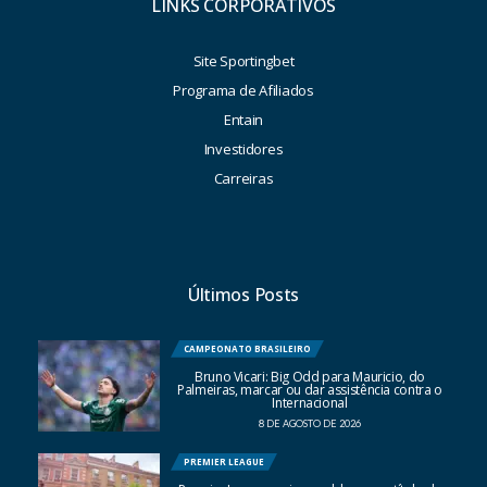
LINKS CORPORATIVOS
Site Sportingbet
Programa de Afiliados
Entain
Investidores
Carreiras
Últimos Posts
CAMPEONATO BRASILEIRO
Bruno Vicari: Big Odd para Mauricio, do
Palmeiras, marcar ou dar assistência contra o
Internacional
8 DE AGOSTO DE 2026
PREMIER LEAGUE