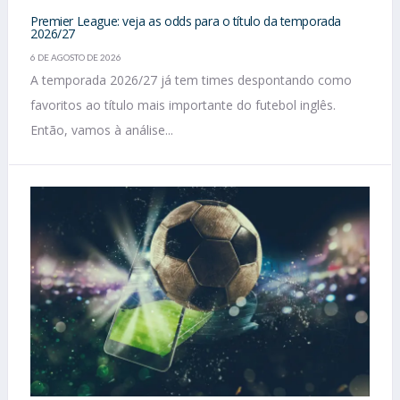
Premier League: veja as odds para o título da temporada
2026/27
6 DE AGOSTO DE 2026
A temporada 2026/27 já tem times despontando como
favoritos ao título mais importante do futebol inglês.
Então, vamos à análise...