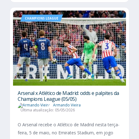
CHAMPIONS LEAGUE
Arsenal x Atlético de Madrid: odds e palpites da
Champions League (05/05)
Armando Vieira
Última atualização: 05/05/2026
O Arsenal recebe o Atlético de Madrid nesta terça-
feira, 5 de maio, no Emirates Stadium, em jogo