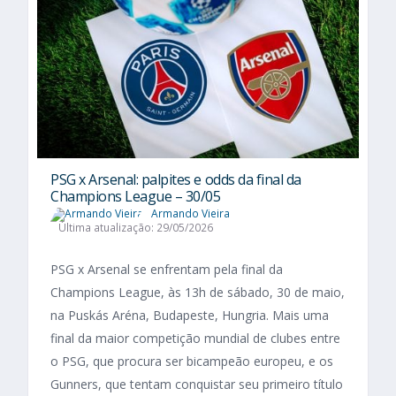
PSG x Arsenal: palpites e odds da final da
Champions League – 30/05
Armando Vieira
Última atualização: 29/05/2026
PSG x Arsenal se enfrentam pela final da
Champions League, às 13h de sábado, 30 de maio,
na Puskás Aréna, Budapeste, Hungria. Mais uma
final da maior competição mundial de clubes entre
o PSG, que procura ser bicampeão europeu, e os
Gunners, que tentam conquistar seu primeiro título