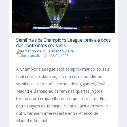
Semifinais da Champions League: prévia e odds
dos confrontos decisivos
Armando Vieira
Última atualização: 28/04/2026
A Champions League está se aproximando do seu
final com a rodada seguinte a corresponder às
semifinais, isso após vermos dois gigantes, Real
Madrid e Barcelona, caírem nas quartas. Agora,
teremos um emparelhamento que tem ar de final,
entre Bayern de Munique e Paris Saint-Germain, e
outro também interessante entre Atlético de
Madrid e Arsenal....