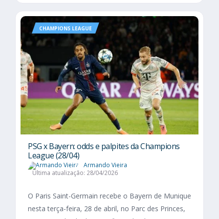
CHAMPIONS LEAGUE
PSG x Bayern: odds e palpites da Champions
League (28/04)
Armando Vieira
Última atualização: 28/04/2026
O Paris Saint-Germain recebe o Bayern de Munique
nesta terça-feira, 28 de abril, no Parc des Princes,