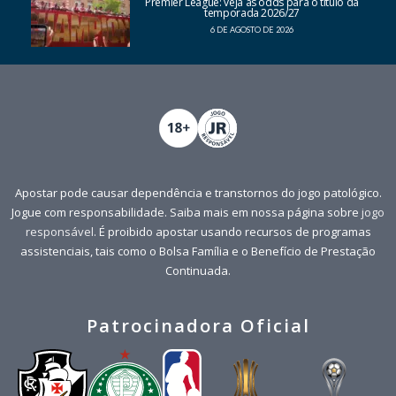
Premier League: veja as odds para o título da
temporada 2026/27
6 DE AGOSTO DE 2026
Apostar pode causar dependência e transtornos do jogo patológico.
Jogue com responsabilidade. Saiba mais em nossa página sobre
jogo
responsável
. É proibido apostar usando recursos de programas
assistenciais, tais como o Bolsa Família e o Benefício de Prestação
Continuada.
Patrocinadora Oficial