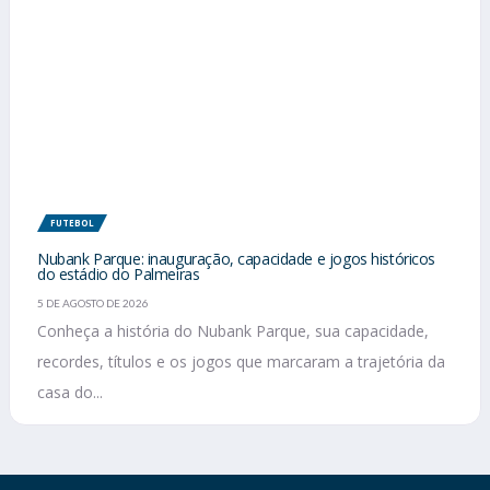
FUTEBOL
Nubank Parque: inauguração, capacidade e jogos históricos
do estádio do Palmeiras
5 DE AGOSTO DE 2026
Conheça a história do Nubank Parque, sua capacidade,
recordes, títulos e os jogos que marcaram a trajetória da
casa do...