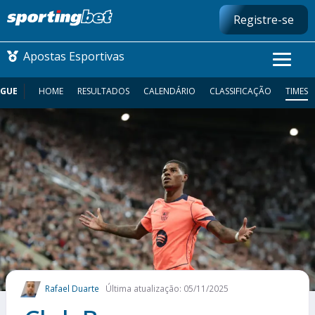
Registre-se
Apostas Esportivas
AGUE
HOME
RESULTADOS
CALENDÁRIO
CLASSIFICAÇÃO
TIMES
CONMEBOL LIBERTADORES
FUTEBOL NACIONAL
FUTEBOL INTERNACIONAL
COMO APOSTAR
MAIS ESPORTES
Rafael Duarte
Última atualização: 05/11/2025