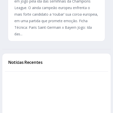
em jogo pela ida das semifinais da Champions
League. O ainda campeão europeu enfrenta o
mais forte candidato a ‘roubar’ sua coroa europeia,
em uma partida que promete emoção. Ficha
Técnica: Paris Saint-Germain x Bayern Jogo: Ida
das...
Notícias Recentes