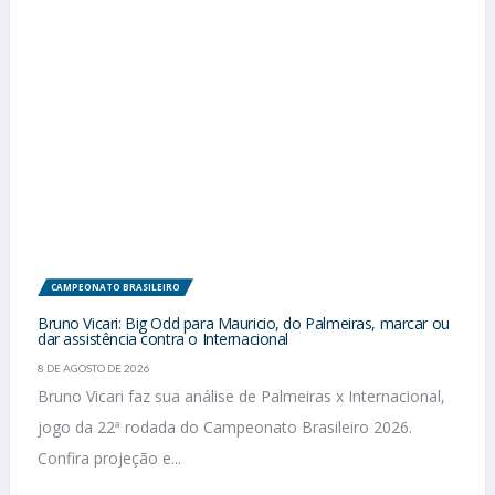
CAMPEONATO BRASILEIRO
Bruno Vicari: Big Odd para Mauricio, do Palmeiras, marcar ou
dar assistência contra o Internacional
8 DE AGOSTO DE 2026
Bruno Vicari faz sua análise de Palmeiras x Internacional,
jogo da 22ª rodada do Campeonato Brasileiro 2026.
Confira projeção e...