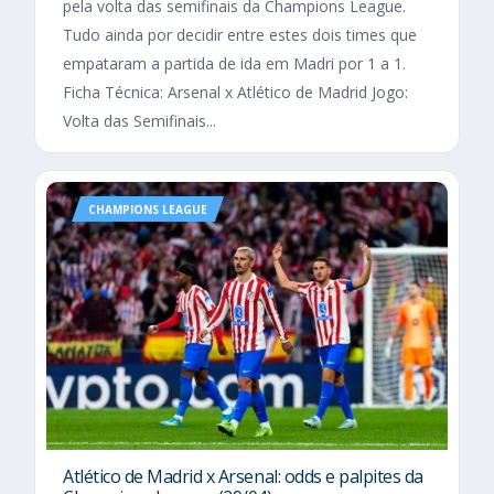
pela volta das semifinais da Champions League.
Tudo ainda por decidir entre estes dois times que
empataram a partida de ida em Madri por 1 a 1.
Ficha Técnica: Arsenal x Atlético de Madrid Jogo:
Volta das Semifinais...
CHAMPIONS LEAGUE
Atlético de Madrid x Arsenal: odds e palpites da