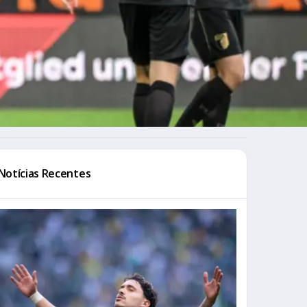
Notícias Recentes