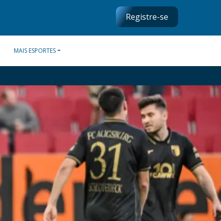
Registre-se
MAIS ESPORTES