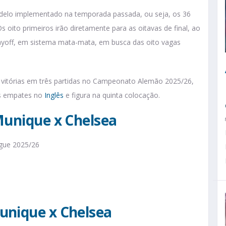
elo implementado na temporada passada, ou seja, os 36
 oito primeiros irão diretamente para as oitavas de final, ao
ayoff, em sistema mata-mata, em busca das oito vagas
 vitórias em três partidas no Campeonato Alemão 2025/26,
ois empates no
Inglês
e figura na quinta colocação.
Munique x Chelsea
ague 2025/26
unique x Chelsea