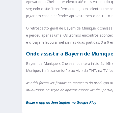
Apesar de o Chelsea ter elenco até mais valioso do 
segundo o site Transfermarkt —, o excelente time bá
jogar em casa e defender aproveitamento de 100% n
O retrospecto geral de Bayern de Munique x Chelsea 
e perdeu apenas uma. Os últimos encontros acontec
e o Bayern levou a melhor nas duas partidas: 3 a 0 
Onde assistir a Bayern de Munique
Bayern de Munique x Chelsea, que terá início às 16h 
Munique, terá transmissão ao vivo da TNT, na TV fe
As odds foram verificadas no momento da produção des
atualizadas na seção de apostas esportivas da Sportin
Baixe o app da Sportingbet na Google Play