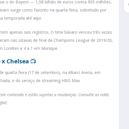
que o do Bayern — 1,08 bilhão de euros contra 905 milhões,
varo surge como favorito na quarta-feira, sobretudo por
a temporada até aqui.
tem apenas seis registros. O time bávaro venceu três vezes
eram nas oitavas de final da Champions League de 2019/20,
em Londres e 4 a 1 em Munique.
 x Chelsea
📺
de quarta-feira (17 de setembro), na Allianz Arena, em
chada, e do serviço de streaming HBO Max.
te conteúdo e estão sujeitas a mudanças. Consulte as odds
gbet.