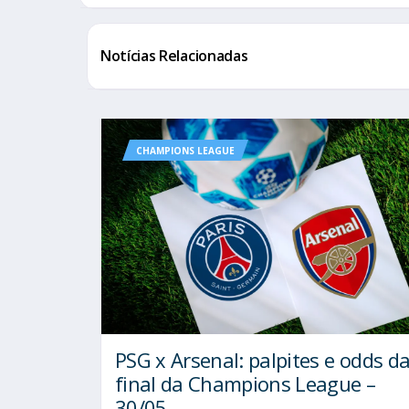
Notícias Relacionadas
CHAMPIONS LEAGUE
PSG x Arsenal: palpites e odds d
final da Champions League –
30/05