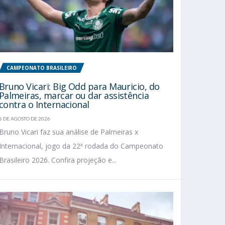
CAMPEONATO BRASILEIRO
Bruno Vicari: Big Odd para Mauricio, do
Palmeiras, marcar ou dar assistência
contra o Internacional
8 DE AGOSTO DE 2026
Bruno Vicari faz sua análise de Palmeiras x
Internacional, jogo da 22ª rodada do Campeonato
Brasileiro 2026. Confira projeção e...