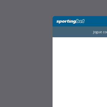
Jogue co