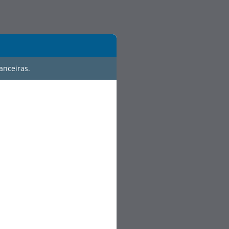
anceiras.