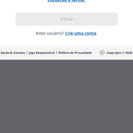
Entrar
Novo usuário?
Crie uma conta
.
Ajuda & Contato
Jogo Responsável
Política de Privacidade
Copyright © 2026