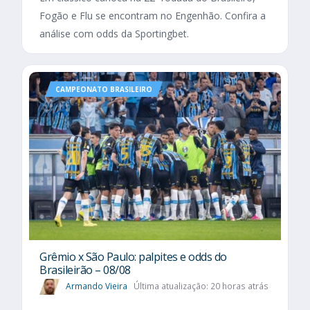
Fogão e Flu se encontram no Engenhão. Confira a
análise com odds da Sportingbet.
CAMPEONATO BRASILEIRO
Grêmio x São Paulo: palpites e odds do
Brasileirão – 08/08
Armando Vieira
Última atualização: 20 horas atrás