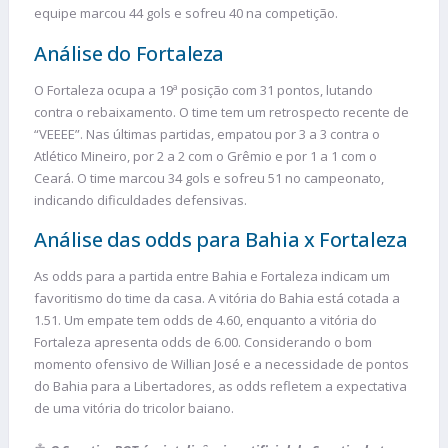
equipe marcou 44 gols e sofreu 40 na competição.
Análise do Fortaleza
O Fortaleza ocupa a 19ª posição com 31 pontos, lutando
contra o rebaixamento. O time tem um retrospecto recente de
“VEEEE”. Nas últimas partidas, empatou por 3 a 3 contra o
Atlético Mineiro, por 2 a 2 com o Grêmio e por 1 a 1 com o
Ceará. O time marcou 34 gols e sofreu 51 no campeonato,
indicando dificuldades defensivas.
Análise das odds para Bahia x Fortaleza
As odds para a partida entre Bahia e Fortaleza indicam um
favoritismo do time da casa. A vitória do Bahia está cotada a
1.51. Um empate tem odds de 4.60, enquanto a vitória do
Fortaleza apresenta odds de 6.00. Considerando o bom
momento ofensivo de Willian José e a necessidade de pontos
do Bahia para a Libertadores, as odds refletem a expectativa
de uma vitória do tricolor baiano.