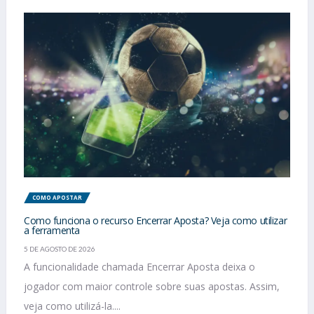
COMO APOSTAR
Como funciona o recurso Encerrar Aposta? Veja como utilizar
a ferramenta
5 DE AGOSTO DE 2026
A funcionalidade chamada Encerrar Aposta deixa o
jogador com maior controle sobre suas apostas. Assim,
veja como utilizá-la....