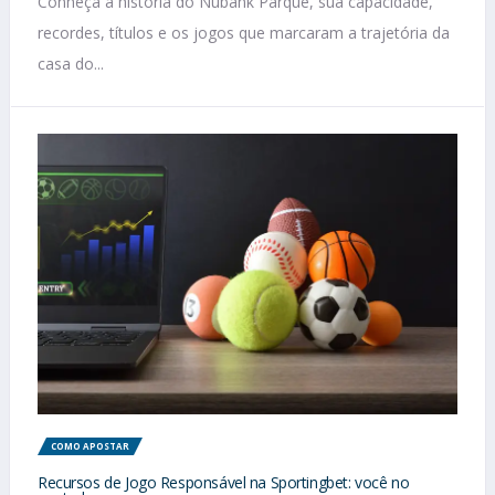
Conheça a história do Nubank Parque, sua capacidade,
recordes, títulos e os jogos que marcaram a trajetória da
casa do...
COMO APOSTAR
Recursos de Jogo Responsável na Sportingbet: você no