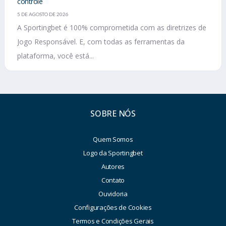
controle
5 DE AGOSTO DE 2026
A Sportingbet é 100% comprometida com as diretrizes de
Jogo Responsável. E, com todas as ferramentas da
plataforma, você está...
SOBRE NÓS
Quem Somos
Logo da Sportingbet
Autores
Contato
Ouvidoria
Configurações de Cookies
Termos e Condições Gerais