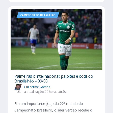
CAMPEONATO BRASILEIRO
Palmeiras x Internacional: palpites e odds do
Brasileirão – 09/08
Guilherme Gomes
Última atualização: 20 horas atrás
Em um importante jogo da 22ª rodada do
Campeonato Brasileiro, o líder Verdão recebe o