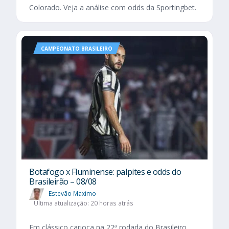
Colorado. Veja a análise com odds da Sportingbet.
CAMPEONATO BRASILEIRO
Botafogo x Fluminense: palpites e odds do
Brasileirão – 08/08
Estevão Maximo
Última atualização: 20 horas atrás
Em clássico carioca na 22ª rodada do Brasileiro,