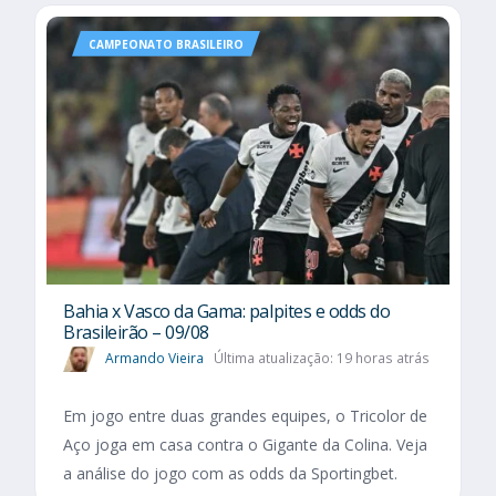
CAMPEONATO BRASILEIRO
Bahia x Vasco da Gama: palpites e odds do
Brasileirão – 09/08
Armando Vieira
Última atualização: 19 horas atrás
Em jogo entre duas grandes equipes, o Tricolor de
Aço joga em casa contra o Gigante da Colina. Veja
a análise do jogo com as odds da Sportingbet.