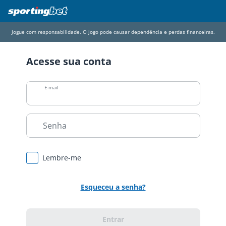
Jogue com responsabilidade. O jogo pode causar dependência e perdas financeiras.
Acesse sua conta
E-mail
Senha
Lembre-me
Esqueceu a senha?
Entrar