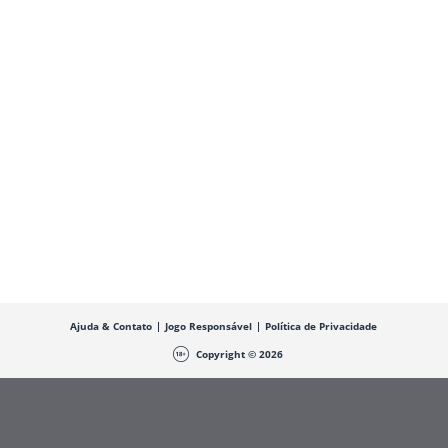
Ajuda & Contato
Jogo Responsável
Política de Privacidade
Copyright © 2026