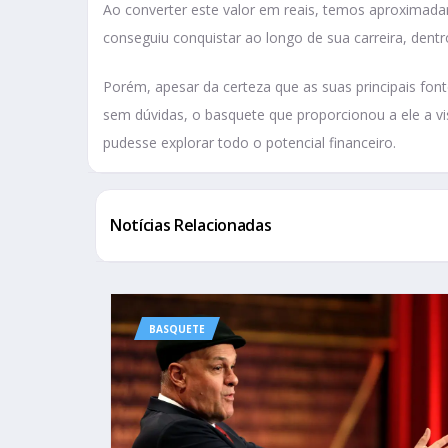
Ao converter este valor em reais, temos aproximadam
conseguiu conquistar ao longo de sua carreira, dentr
Porém, apesar da certeza que as suas principais font
sem dúvidas, o basquete que proporcionou a ele a vis
pudesse explorar todo o potencial financeiro.
Notícias Relacionadas
BASQUETE