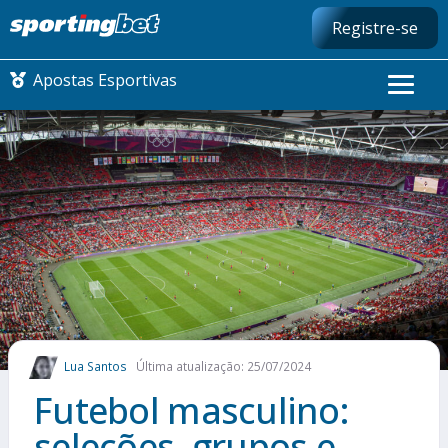
Registre-se
Apostas Esportivas
CONMEBOL LIBERTADORES
FUTEBOL NACIONAL
FUTEBOL INTERNACIONAL
COMO APOSTAR
Lua Santos
Última atualização: 25/07/2024
MAIS ESPORTES
Futebol masculino:
seleções, grupos e