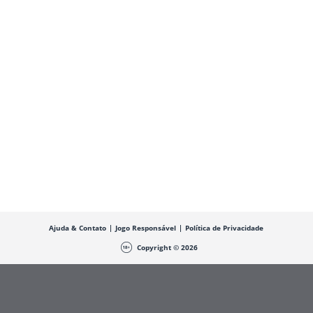
Ajuda & Contato
Jogo Responsável
Política de Privacidade
Copyright © 2026