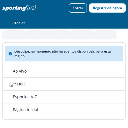
Entrar
Registre-se agora
Esportes
Desculpe, no momento não há eventos disponíveis para esta
região.
Ao Vivo
AGO.
Hoje
06
Esportes A-Z
Página inicial