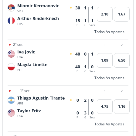
Miomir Kecmanovic
30
1
1
SRB
2.10
1.67
Arthur Rinderknech
15
1
1
FRA
P
G
Sets
Todas As Apostas
2º set
1
2
Iva Jovic
40
0
1
USA
1.09
6.50
Magda Linette
40
1
0
POL
P
G
Sets
Todas As Apostas
1º set
1
2
Thiago Agustin Tirante
0
2
0
ARG
4.75
1.16
Taylor Fritz
0
3
0
USA
P
G
Sets
Todas As Apostas