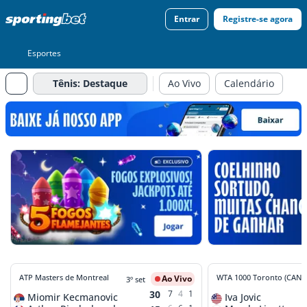
Entrar
Registre-se agora
Esportes
Tênis
:
Destaque
Ao Vivo
Calendário
ATP Masters de Montreal
Ao Vivo
3º set
30
7
4
1
Miomir Kecmanovic
Iva Jovic