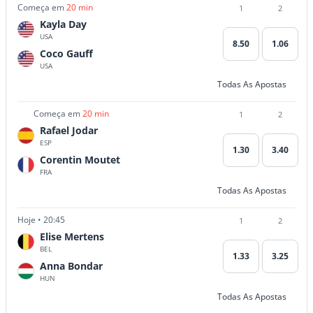
Começa em
20 min
1
2
Kayla Day
USA
8.50
1.06
Coco Gauff
USA
Todas As Apostas
Começa em
20 min
1
2
Rafael Jodar
ESP
1.30
3.40
Corentin Moutet
FRA
Todas As Apostas
Hoje • 20:45
1
2
Elise Mertens
BEL
1.33
3.25
Anna Bondar
HUN
Todas As Apostas