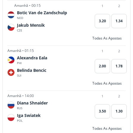
Amanhã • 00:15
1
2
Botic Van de Zandschulp
NED
3.20
1.34
Jakub Mensik
CZE
Todas As Apostas
Amanhã • 01:15
1
2
Alexandra Eala
PHI
2.00
1.78
Belinda Bencic
SUI
Todas As Apostas
Amanhã • 14:00
1
2
Diana Shnaider
RUS
3.50
1.30
Iga Swiatek
POL
Todas As Apostas