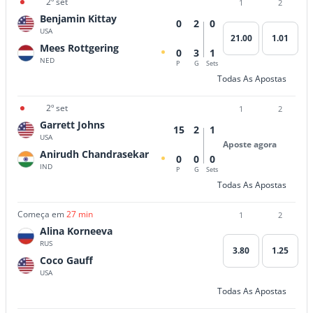
2º set
1
2
Benjamin Kittay
0
2
0
USA
21.00
1.01
Mees Rottgering
0
3
1
NED
P
G
Sets
Todas As Apostas
2º set
1
2
Garrett Johns
15
2
1
USA
Aposte agora
Anirudh Chandrasekar
0
0
0
IND
P
G
Sets
Todas As Apostas
Começa em
27 min
1
2
Alina Korneeva
RUS
3.80
1.25
Coco Gauff
USA
Todas As Apostas