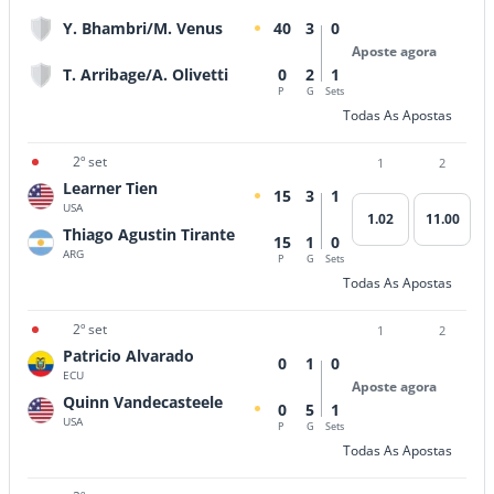
40
3
0
Y. Bhambri/M. Venus
Aposte agora
T. Arribage/A. Olivetti
0
2
1
P
G
Sets
Todas As Apostas
2º set
1
2
Learner Tien
15
3
1
USA
1.02
11.00
Thiago Agustin Tirante
15
1
0
ARG
P
G
Sets
Todas As Apostas
2º set
1
2
Patricio Alvarado
0
1
0
ECU
Aposte agora
Quinn Vandecasteele
0
5
1
USA
P
G
Sets
Todas As Apostas