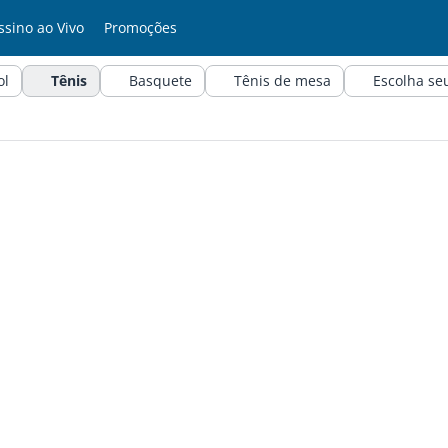
ssino ao Vivo
Promoções
ol
Tênis
Basquete
Tênis de mesa
Escolha se
Hoje • 15:15
Hoje • 16:45
) - Hard
WTA 1000 Toronto (CAN) - Hard
-
-
Ekaterina Alexandrova
Viktorija Golubic
Iga Swiatek
 da Partida
Resultado da Partida
2
1.85
1
10.50
2
1.04