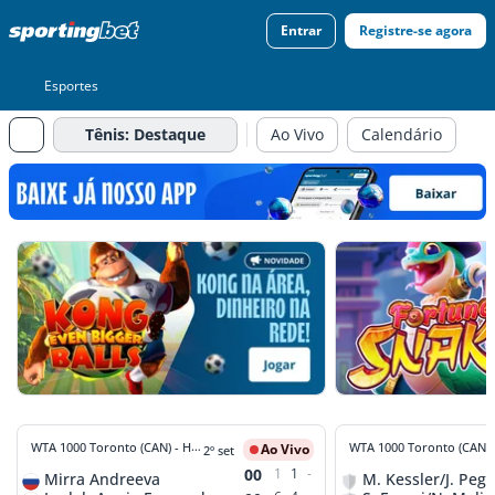
Entrar
Registre-se agora
Esportes
Tênis
:
Destaque
Ao Vivo
Calendário
WTA 1000 Toronto (CAN) - Hard
Ao Vivo
2º set
00
1
1
-
Mirra Andreeva
M. Kessler/J. Pegu