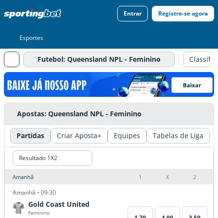
Entrar
Registre-se agora
Esportes
Futebol
:
Queensland NPL - Feminino
Classifi
Apostas: Queensland NPL - Feminino
Partidas
Criar Aposta+
Equipes
Tabelas de Liga
Resultado 1X2
Amanhã
1
X
2
Amanhã • 09:30
Gold Coast United
Feminino
1.70
4.00
3.50