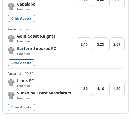
Capalaba
Feminino
Criar Aposta
Amanhã • 09:30
Gold Coast Knights
Feminino
2.15
3.25
2.87
Eastern Suburbs FC
Feminino
Criar Aposta
Amanhã • 09:30
Lions FC
Feminino
1.50
4.10
4.80
Sunshine Coast Wanderers
Feminino
Criar Aposta