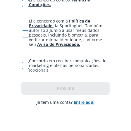
Condições.
Li e concordo com a
Política de
Privacidade
da Sportingbet. Também
autorizo a Jumio a usar meus dados
pessoais, incluindo biometria, para
verificar minha identidade, conforme
seu
Aviso de Privacidade.
Concordo em receber comunicações de
marketing e ofertas personalizadas.
(opcional)
Próximo
Já tem uma conta?
Entre aqui