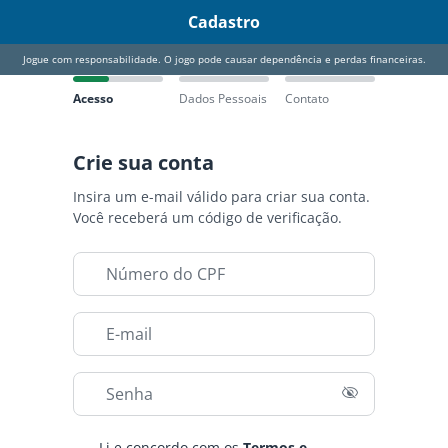
Cadastro
Jogue com responsabilidade. O jogo pode causar dependência e perdas financeiras.
Acesso
Dados Pessoais
Contato
Crie sua conta
Insira um e-mail válido para criar sua conta.
Você receberá um código de verificação.
Número do CPF
E-mail
Senha
Li e concordo com os
Termos e