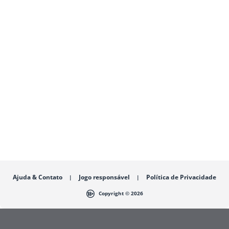
Ajuda & Contato
Jogo responsável
Política de Privacidade
|
|
Copyright © 2026