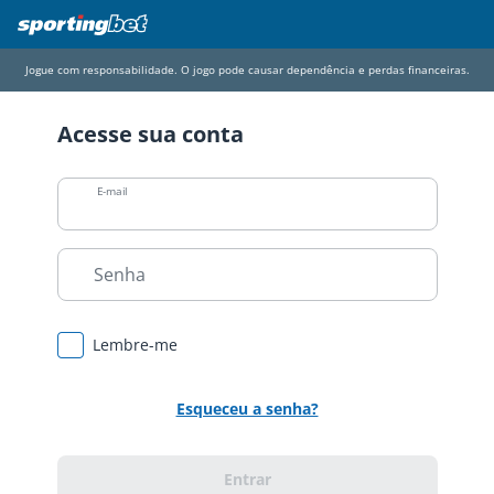
Jogue com responsabilidade. O jogo pode causar dependência e perdas financeiras.
Acesse sua conta
E-mail
Senha
Lembre-me
Esqueceu a senha?
Entrar