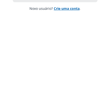
Novo usuário?
Crie uma conta
.