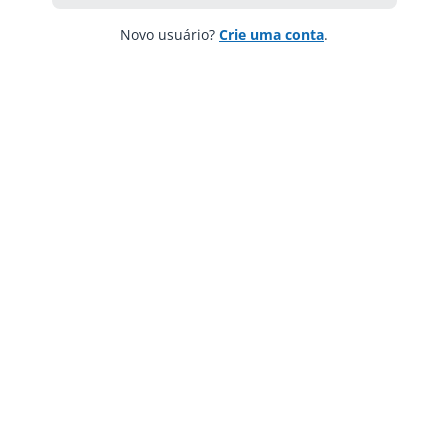
Novo usuário?
Crie uma conta
.