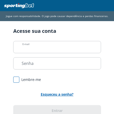
Jogue com responsabilidade. O jogo pode causar dependência e perdas financeiras.
Acesse sua conta
E-mail
Senha
Lembre-me
Esqueceu a senha?
Entrar