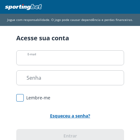
Jogue com responsabilidade. O jogo pode causar dependência e perdas financeiras.
Acesse sua conta
E-mail
Senha
Lembre-me
Esqueceu a senha?
Entrar