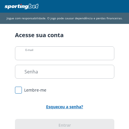
Jogue com responsabilidade. O jogo pode causar dependência e perdas financeiras.
Acesse sua conta
E-mail
Senha
Lembre-me
Esqueceu a senha?
Entrar