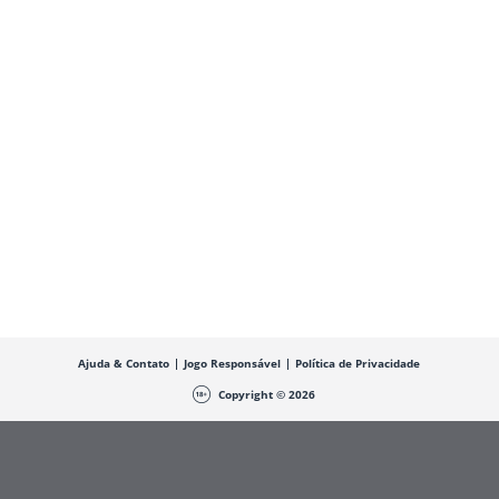
Ajuda & Contato
Jogo Responsável
Política de Privacidade
Copyright © 2026