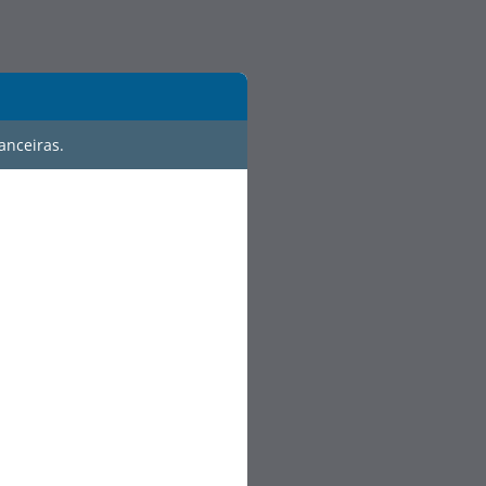
anceiras.