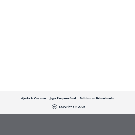
Ajuda & Contato
Jogo Responsável
Política de Privacidade
Copyright © 2026