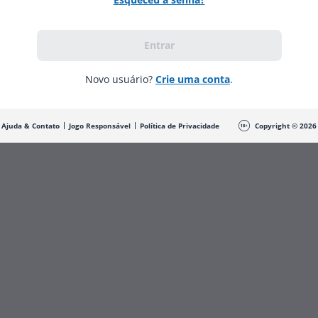
Entrar
Novo usuário?
Crie uma conta
.
Ajuda & Contato
Jogo Responsável
Política de Privacidade
Copyright © 2026