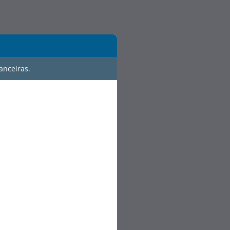
anceiras.