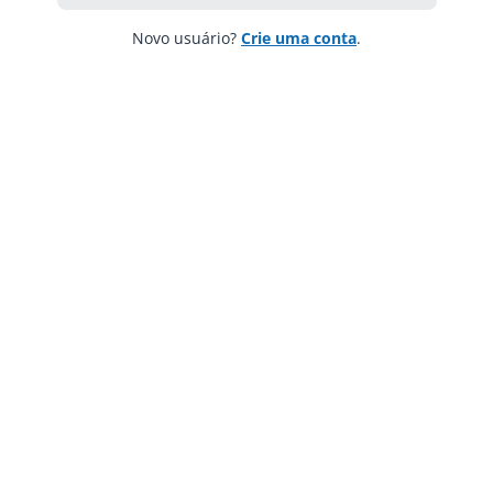
Novo usuário?
Crie uma conta
.