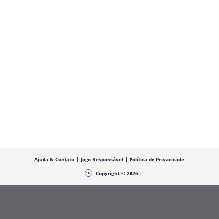
Ajuda & Contato
Jogo Responsável
Política de Privacidade
Copyright © 2026