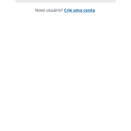
Novo usuário?
Crie uma conta
.