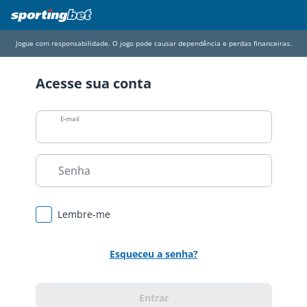
Jogue com responsabilidade. O jogo pode causar dependência e perdas financeiras.
Acesse sua conta
E-mail
Senha
Lembre-me
Esqueceu a senha?
Entrar