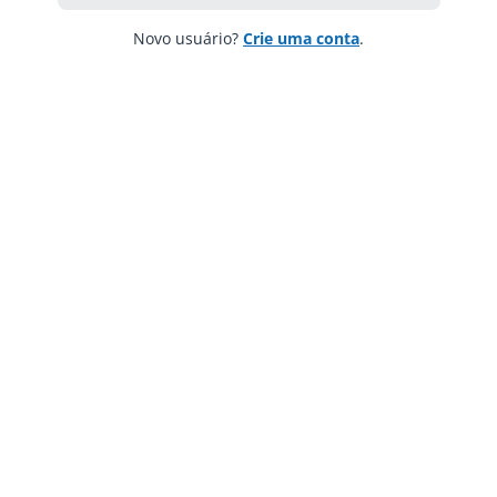
Novo usuário?
Crie uma conta
.