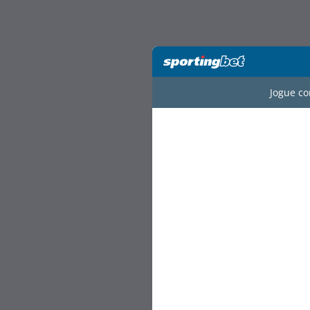
Jogue co