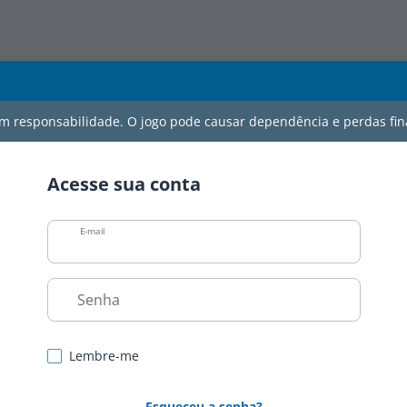
m responsabilidade. O jogo pode causar dependência e perdas fin
Acesse sua conta
E-mail
Senha
Lembre-me
Esqueceu a senha?