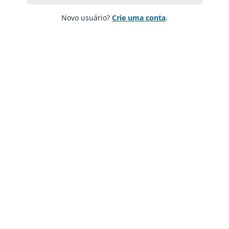
Novo usuário?
Crie uma conta
.