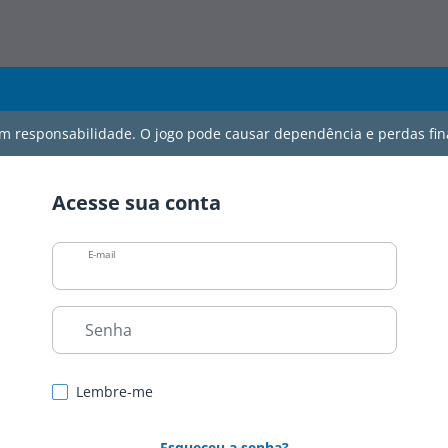
m responsabilidade. O jogo pode causar dependência e perdas fin
Acesse sua conta
E-mail
Senha
Lembre-me
Esqueceu a senha?