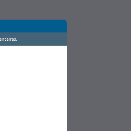
anceiras.