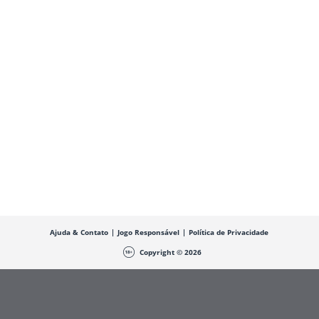
Ajuda & Contato
Jogo Responsável
Política de Privacidade
Copyright © 2026