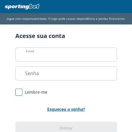
Jogue com responsabilidade. O jogo pode causar dependência e perdas financeiras.
Acesse sua conta
E-mail
Senha
Lembre-me
Esqueceu a senha?
Entrar