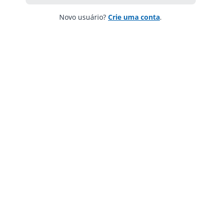
Novo usuário?
Crie uma conta
.