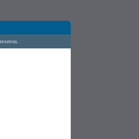
anceiras.