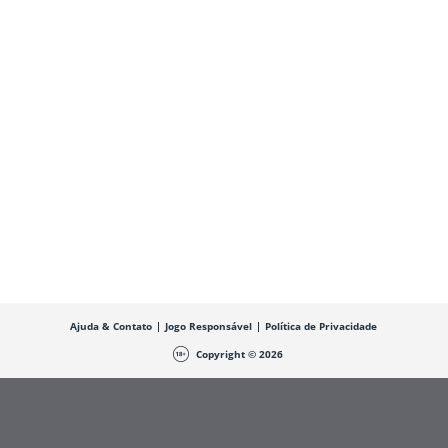
Ajuda & Contato
Jogo Responsável
Política de Privacidade
Copyright © 2026