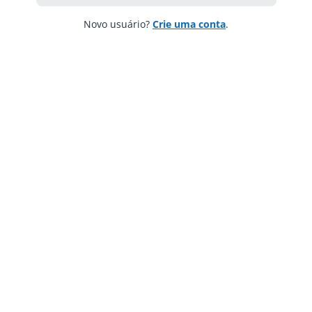
Novo usuário?
Crie uma conta
.