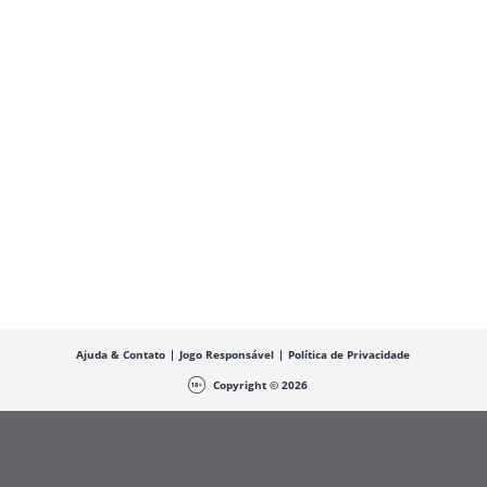
Ajuda & Contato
Jogo Responsável
Política de Privacidade
Copyright © 2026