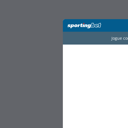
Jogue co