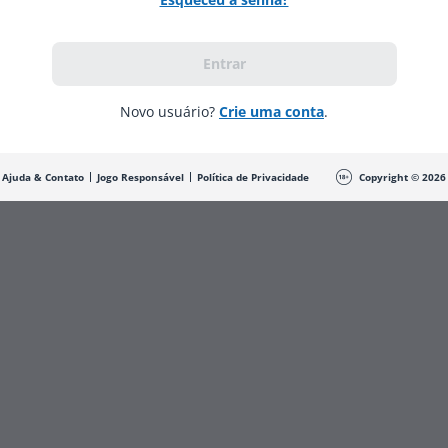
Entrar
Novo usuário?
Crie uma conta
.
Ajuda & Contato
Jogo Responsável
Política de Privacidade
Copyright © 2026