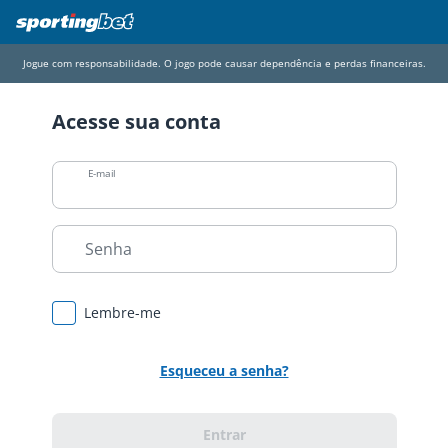
Jogue com responsabilidade. O jogo pode causar dependência e perdas financeiras.
Acesse sua conta
E-mail
Senha
Lembre-me
Esqueceu a senha?
Entrar