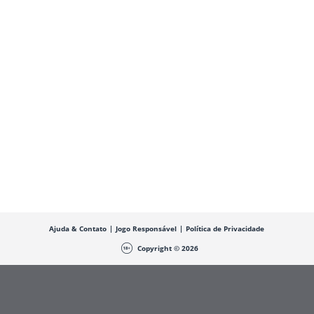
Ajuda & Contato
Jogo Responsável
Política de Privacidade
Copyright © 2026