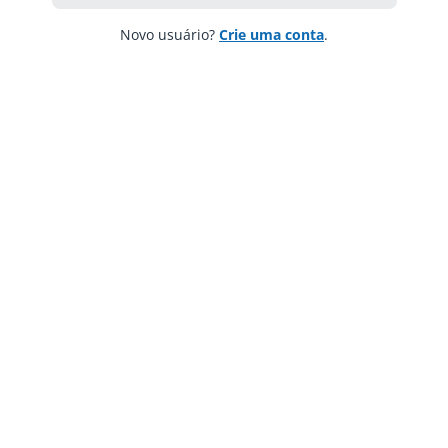
Novo usuário?
Crie uma conta
.