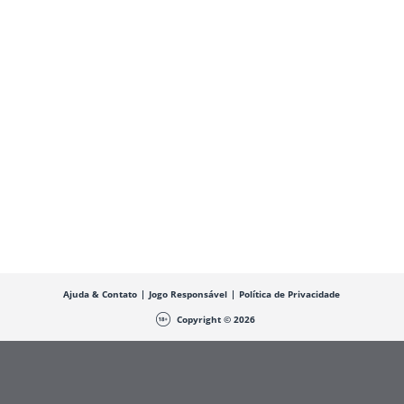
Ajuda & Contato
Jogo Responsável
Política de Privacidade
Copyright © 2026