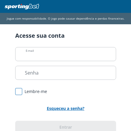
Jogue com responsabilidade. O jogo pode causar dependência e perdas financeiras.
Acesse sua conta
E-mail
Senha
Lembre-me
Esqueceu a senha?
Entrar