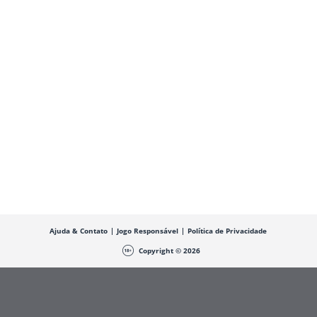
Ajuda & Contato
Jogo Responsável
Política de Privacidade
Copyright © 2026