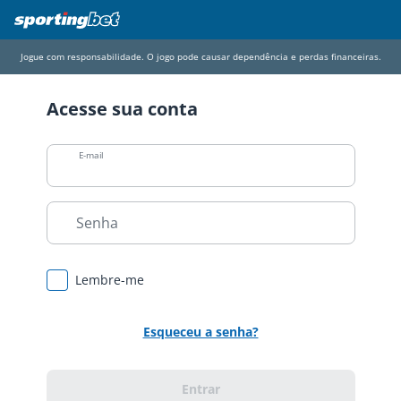
Jogue com responsabilidade. O jogo pode causar dependência e perdas financeiras.
Acesse sua conta
E-mail
Senha
Lembre-me
Esqueceu a senha?
Entrar