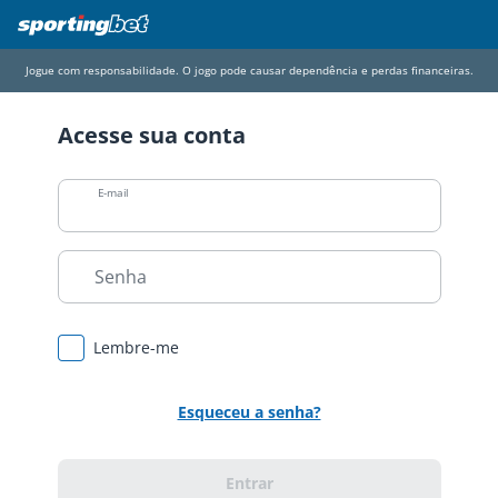
Jogue com responsabilidade. O jogo pode causar dependência e perdas financeiras.
Acesse sua conta
E-mail
Senha
Lembre-me
Esqueceu a senha?
Entrar