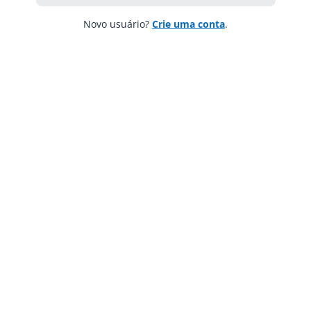
Novo usuário?
Crie uma conta
.