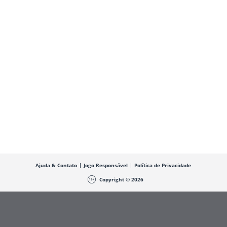
Ajuda & Contato
Jogo Responsável
Política de Privacidade
Copyright © 2026