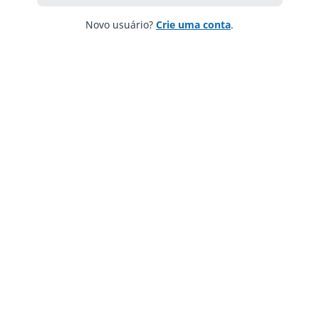
Novo usuário?
Crie uma conta
.