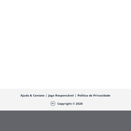
Ajuda & Contato
Jogo Responsável
Política de Privacidade
Copyright © 2026