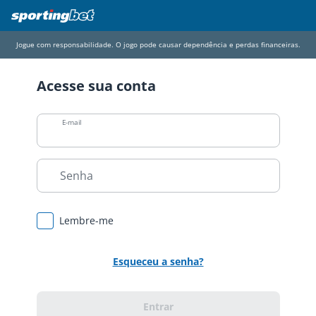
Jogue com responsabilidade. O jogo pode causar dependência e perdas financeiras.
Acesse sua conta
E-mail
Senha
Lembre-me
Esqueceu a senha?
Entrar