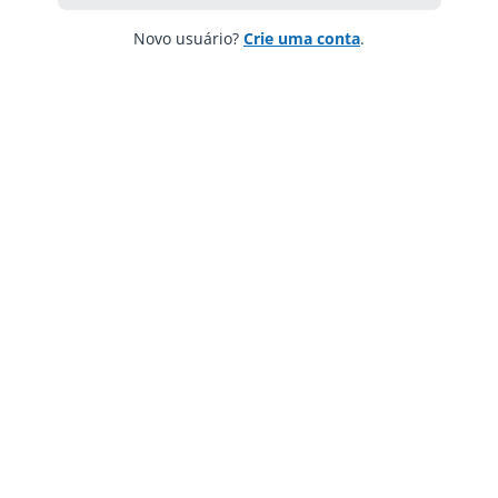
Novo usuário?
Crie uma conta
.