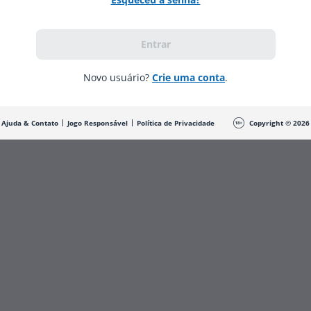
Entrar
Novo usuário?
Crie uma conta
.
Ajuda & Contato
Jogo Responsável
Política de Privacidade
Copyright © 2026