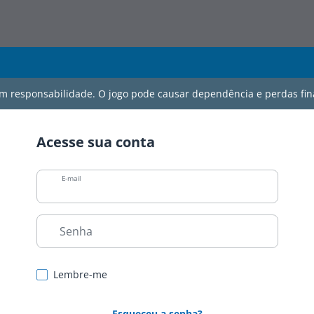
m responsabilidade. O jogo pode causar dependência e perdas fin
Acesse sua conta
E-mail
Senha
Lembre-me
Esqueceu a senha?